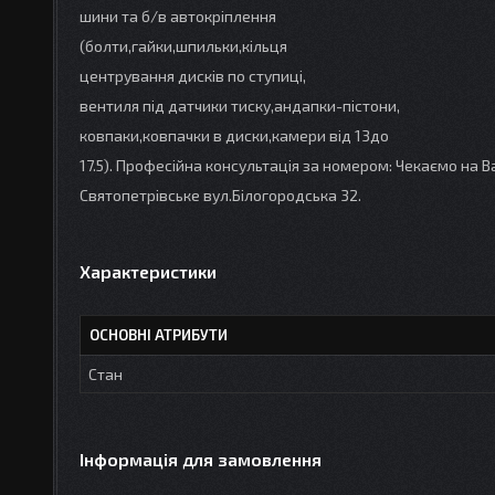
шини та б/в автокріплення
(болти,гайки,шпильки,кільця
центрування дисків по ступиці,
вентиля під датчики тиску,андапки-пістони,
ковпаки,ковпачки в диски,камери від 13до
17.5). Професійна консультація за номером: Чекаємо на Ва
Святопетрівське вул.Білогородська 32.
Характеристики
ОСНОВНІ АТРИБУТИ
Стан
Інформація для замовлення