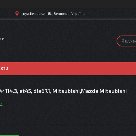
,вул.Киевская 1Б., Вишневе, Україна
н и
АКТИ
4*114.3, et45, dia67.1, Mitsubishi,Mazda,Mitsubishi
д.