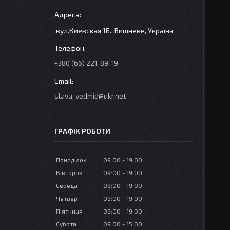
,вул.Киевская 1Б., Вишневе, Україна
+380 (66) 221-89-19
slava_vedmid@ukr.net
ГРАФІК РОБОТИ
Понеділок
09:00
19:00
Вівторок
09:00
19:00
Середа
09:00
19:00
Четвер
09:00
19:00
Пʼятниця
09:00
19:00
Субота
09:00
15:00