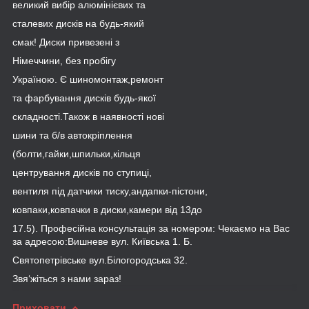
великий вибір алюмінієвих та
сталевих дисків на будь-який
смак! Диски привезені з
Німеччини, без пробігу
Україною. Є шиномонтаж,ремонт
та фарбування дисків будь-якої
складності.Також в наявності нові
шини та б/в автокріплення
(болти,гайки,шпильки,кільця
центрування дисків по ступиці,
вентиля під датчики тиску,андапки-пістони,
ковпаки,ковпачки в диски,камери від 13до
17.5). Професійна консультація за номером: Чекаємо на Вас
за адресою:Вишневе вул. Київська 1. Б.
Святопетрівське вул.Білогородська 32.
Звя‘жіться з нами зараз!
Приховати