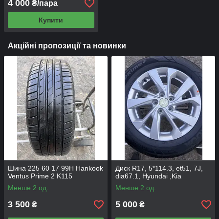
4 000
₴/пара
Купити
Акційні пропозиції та новинки
Шина 225 60 17 99H Hankook
Диск R17, 5*114.3, et51, 7J,
Ventus Prime 2 K115
dia67.1, Hyundai ,Kia
Менше 2 од.
Менше 2 од.
3 500
5 000
₴
₴