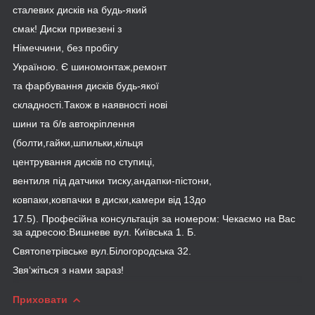
сталевих дисків на будь-який
смак! Диски привезені з
Німеччини, без пробігу
Україною. Є шиномонтаж,ремонт
та фарбування дисків будь-якої
складності.Також в наявності нові
шини та б/в автокріплення
(болти,гайки,шпильки,кільця
центрування дисків по ступиці,
вентиля під датчики тиску,андапки-пістони,
ковпаки,ковпачки в диски,камери від 13до
17.5). Професійна консультація за номером: Чекаємо на Вас
за адресою:Вишневе вул. Київська 1. Б.
Святопетрівське вул.Білогородська 32.
Звя‘жіться з нами зараз!
Приховати