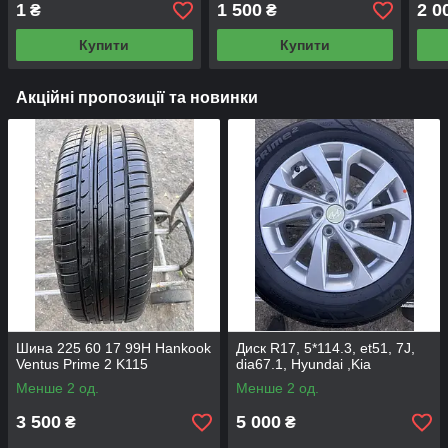
1
1 500
2 0
₴
₴
Купити
Купити
Акційні пропозиції та новинки
Шина 225 60 17 99H Hankook
Диск R17, 5*114.3, et51, 7J,
Ventus Prime 2 K115
dia67.1, Hyundai ,Kia
Менше 2 од.
Менше 2 од.
3 500
5 000
₴
₴