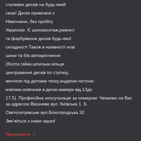
сталевих дисків на будь-який
смак! Диски привезені з
Німеччини, без пробігу
Україною. Є шиномонтаж,ремонт
та фарбування дисків будь-якої
складності.Також в наявності нові
шини та б/в автокріплення
(болти,гайки,шпильки,кільця
центрування дисків по ступиці,
вентиля під датчики тиску,андапки-пістони,
ковпаки,ковпачки в диски,камери від 13до
17.5). Професійна консультація за номером: Чекаємо на Вас
за адресою:Вишневе вул. Київська 1. Б.
Святопетрівське вул.Білогородська 32.
Звя‘жіться з нами зараз!
Приховати