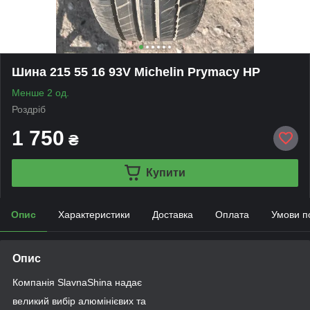
Шина 215 55 16 93V Michelin Prymacy HP
Менше 2 од.
Роздріб
1 750
₴
Купити
Опис
Характеристики
Доставка
Оплата
Умови п
Опис
Компанія SlavnaShina надає
великий вибір алюмінієвих та