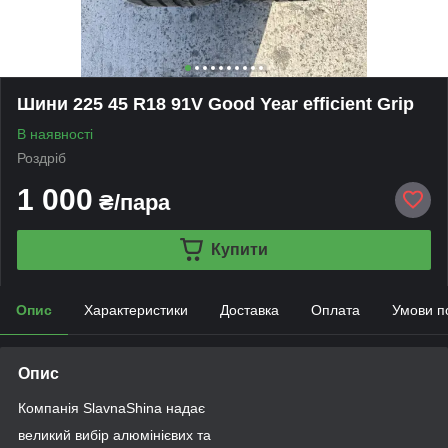
Шини 225 45 R18 91V Good Year efficient Grip
В наявності
Роздріб
1 000
₴/пара
Купити
Опис
Характеристики
Доставка
Оплата
Умови п
Опис
Компанія SlavnaShina надає
великий вибір алюмінієвих та