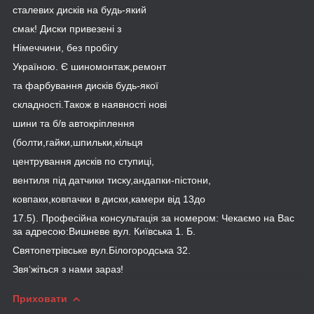
сталевих дисків на будь-який
смак! Диски привезені з
Німеччини, без пробігу
Україною. Є шиномонтаж,ремонт
та фарбування дисків будь-якої
складності.Також в наявності нові
шини та б/в автокріплення
(болти,гайки,шпильки,кільця
центрування дисків по ступиці,
вентиля під датчики тиску,андапки-пістони,
ковпаки,ковпачки в диски,камери від 13до
17.5). Професійна консультація за номером: Чекаємо на Вас
за адресою:Вишневе вул. Київська 1. Б.
Святопетрівське вул.Білогородська 32.
Звя‘жіться з нами зараз!
Приховати