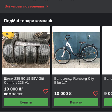
Всі умови повернення
Подібні товари компанії
Шини 235 50 19 99V Giti
Велосипед Rehberg City
Вело
Comfort 225 V1
Bike 1.7
10 000
₴/
10 000
9 0
₴
комплект
Купити
Купити