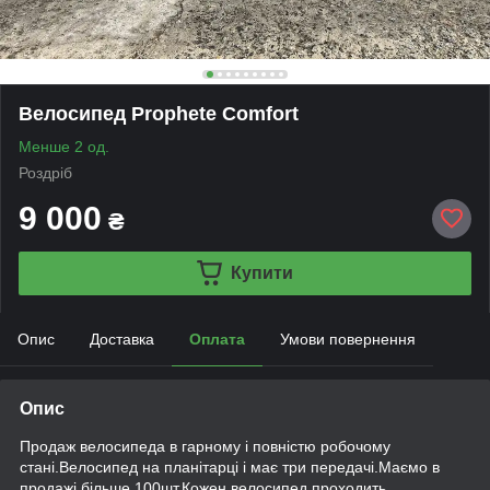
Велосипед Prophete Comfort
Менше 2 од.
Роздріб
9 000
₴
Купити
Опис
Доставка
Оплата
Умови повернення
Опис
Продаж велосипеда в гарному і повністю робочому
стані.Велосипед на планітарці і має три передачі.Маємо в
продажі більше 100шт.Кожен велосипед проходить