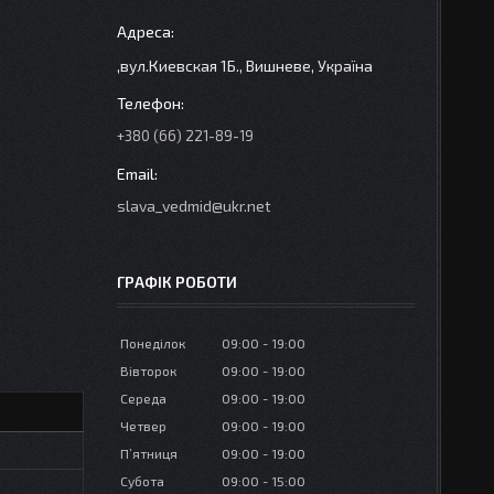
,вул.Киевская 1Б., Вишневе, Україна
+380 (66) 221-89-19
slava_vedmid@ukr.net
ГРАФІК РОБОТИ
Понеділок
09:00
19:00
Вівторок
09:00
19:00
Середа
09:00
19:00
Четвер
09:00
19:00
Пʼятниця
09:00
19:00
Субота
09:00
15:00