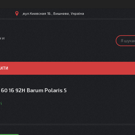
,вул.Киевская 1Б., Вишневе, Україна
н и
АКТИ
60 16 92H Barum Polaris 5
і